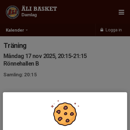
ÄLI BASKET
Damlag
Logga in
Kalender
Träning
Måndag 17 nov 2025, 20:15-21:15
Rönnehallen B
Samling: 20:15