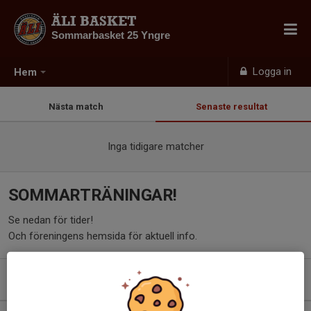
ÄLI BASKET
Sommarbasket 25 Yngre
Logga in
Hem
Nästa match
Senaste resultat
Inga tidigare matcher
SOMMARTRÄNINGAR!
Se nedan för tider!
Och föreningens hemsida för aktuell info.
Kommande aktiviteter