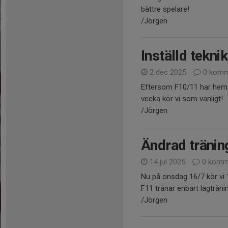
bättre spelare!
/Jörgen
Inställd teknik
2 dec 2025
0 komm
Eftersom F10/11 har hemma
vecka kör vi som vanligt!
/Jörgen
Ändrad träning
14 jul 2025
0 komm
Nu på onsdag 16/7 kör vi 1
F11 tränar enbart lagträni
/Jörgen