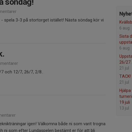
på söndag!
entarer
Nyhet
- spela 3-3 på stortorget istället! Nästa söndag kör vi
Kvälls
6 aug
Sista d
uppsta
6 aug
k.
Uppsta
26/27.
mentarer
21 jul
7 och 12/7, 26/7, 2/8..
TACK!
21 jul
Hjälpa 
turner
19 juli
13 jul
entarer
teknikträningar igen! Välkomna både ni som varit trogna
h ni som efter Lundaspelen bestämt er för att bli