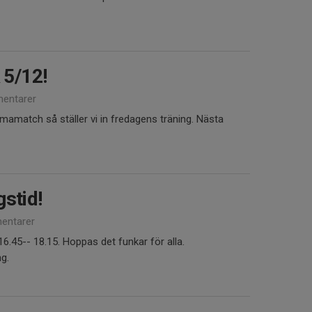
 5/12!
entarer
match så ställer vi in fredagens träning. Nästa
stid!
entarer
6.45-- 18.15. Hoppas det funkar för alla.
ng.