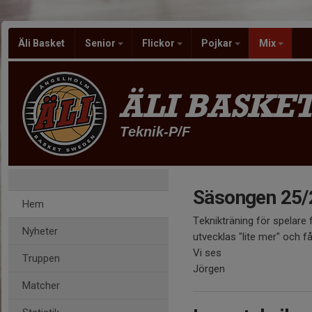
Äli Basket
Senior
Flickor
Pojkar
Mix
ÄLI BASKE
Teknik-P/F
Säsongen 25/
Hem
Teknikträning för spelare 
Nyheter
utvecklas "lite mer" och få
Vi ses
Truppen
Jörgen
Matcher