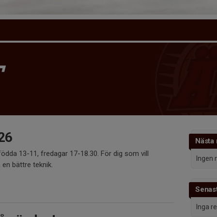
T
26
Nästa
födda 13-11, fredagar 17-18.30. För dig som vill
Ingen 
 en bättre teknik.
Senast
Inga r