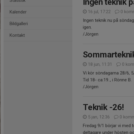
Ingen teknik 
Statistik
16 jul, 17:22
0 komm
Kalender
Ingen teknik nu på söndag 
Bildgalleri
igen.
/Jörgen
Kontakt
Sommartekni
18 jun, 11:31
0 kom
Vi kör söndagarna 28/6, 5/
Tid 18- ca:19.., i Rönne B.
/Jörgen
Teknik -26!
5 jan, 12:36
0 komm
Fredag 9/1 börjar vi med 
deltagare under hösten oc