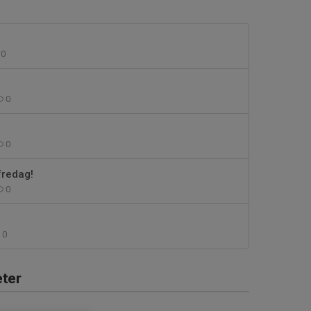
0
0
0
fredag!
0
0
ter