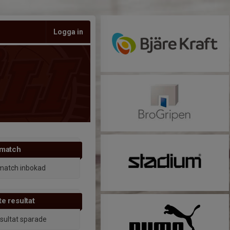
Logga in
 match
match inbokad
e resultat
esultat sparade