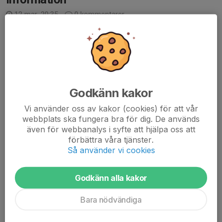
12 mar, 20:35
0 kommentarer
Hej,
Här kommer lite info om de träningar vi har kvar för säsongen
😊
14 mars - träning som vanligt
Godkänn kakor
21 mars - träning i lilla hallen pga match i stora
Vi använder oss av kakor (cookies) för att vår
28 mars - träning som vanligt
webbplats ska fungera bra för dig. De används
4 april - träning inställd pga påskafton
även för webbanalys i syfte att hjälpa oss att
11...
förbättra våra tjänster.
Läs mer
Så använder vi cookies
Vårterminen börjar den 17/1
Godkänn alla kakor
8 jan, 12:48
0 kommentarer
Bara nödvändiga
Hej,