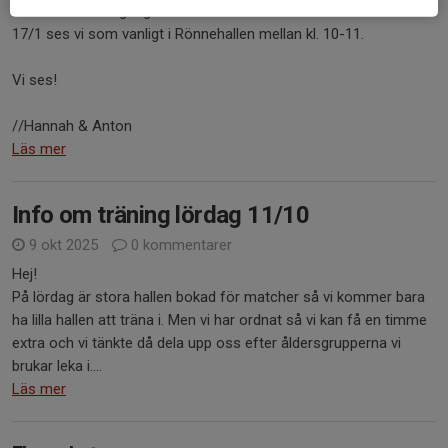
Nu drar vi snart igång vårterminens Bollkul med förälder. Den
17/1 ses vi som vanligt i Rönnehallen mellan kl. 10-11.
Vi ses!
//Hannah & Anton
Läs mer
Info om träning lördag 11/10
9 okt 2025
0 kommentarer
Hej!
På lördag är stora hallen bokad för matcher så vi kommer bara
ha lilla hallen att träna i. Men vi har ordnat så vi kan få en timme
extra och vi tänkte då dela upp oss efter åldersgrupperna vi
brukar leka i....
Läs mer