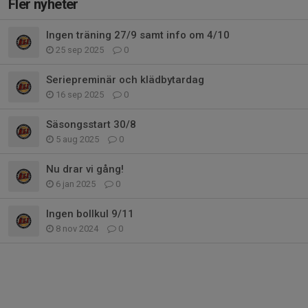
Fler nyheter
Ingen träning 27/9 samt info om 4/10
25 sep 2025
0
Seriepreminär och klädbytardag
16 sep 2025
0
Säsongsstart 30/8
5 aug 2025
0
Nu drar vi gång!
6 jan 2025
0
Ingen bollkul 9/11
8 nov 2024
0