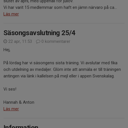
slutet av april, med uppehåll för jullov.
Vi har varit 15 medlemmar som haft en jämn närvaro på ca...
Läs mer
Säsongsavslutning 25/4
22 apr, 11:53
0 kommentarer
Hej,
På lördag har vi säsongens sista träning. Vi avslutar med fika
och utdelning av medaljer. Glöm inte att anmäla er till träningen
antingen via länk i kallelsen på mejl eller i appen Svenskalag.
Vi ses!
Hannah & Anton
Läs mer
Information