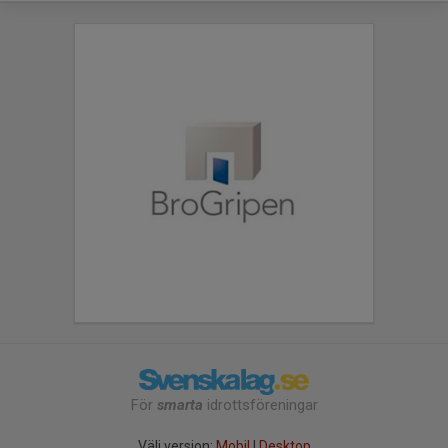
För
smarta
idrottsföreningar
Välj version:
Mobil
|
Desktop