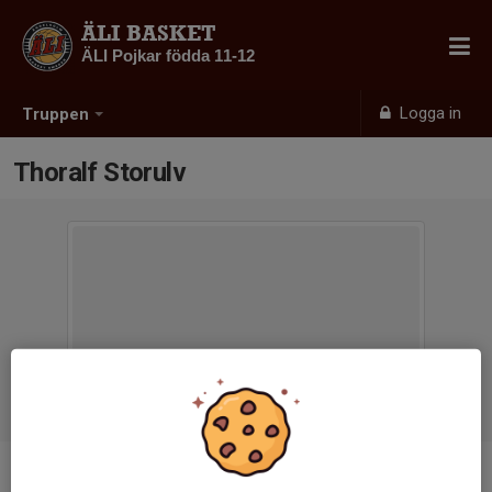
ÄLI BASKET
ÄLI Pojkar födda 11-12
Logga in
Truppen
Thoralf Storulv
Titel
Tränare