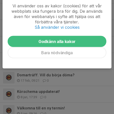
Vi använder oss av kakor (cookies) för att vår
F12/13- Verksamhetsåret 2025/2026
webbplats ska fungera bra för dig. De används
6 jun, 13:47
0
även för webbanalys i syfte att hjälpa oss att
förbättra våra tjänster.
Säsongsavslutning & kommande säsong
Så använder vi cookies
11 maj, 09:04
0
Godkänn alla kakor
Säsongens sista matcher!
3 maj, 20:04
0
Bara nödvändiga
Flyttade matcher
27 mar, 08:02
0
Domarträff. Vill du börja döma?
17 feb, 09:21
0
Körschema uppdaterat!
8 jan, 17:39
0
Välkomna till en ny termin!
5 jan, 09:16
0