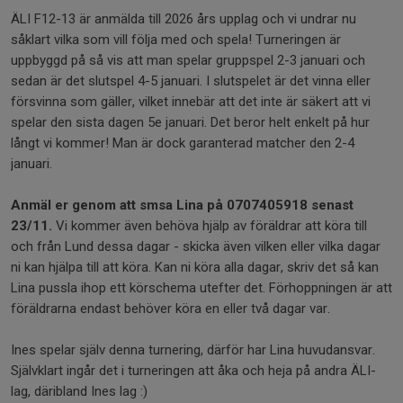
ÄLI F12-13 är anmälda till 2026 års upplag och vi undrar nu
såklart vilka som vill följa med och spela! Turneringen är
uppbyggd på så vis att man spelar gruppspel 2-3 januari och
sedan är det slutspel 4-5 januari. I slutspelet är det vinna eller
försvinna som gäller, vilket innebär att det inte är säkert att vi
spelar den sista dagen 5e januari. Det beror helt enkelt på hur
långt vi kommer! Man är dock garanterad matcher den 2-4
januari.
Anmäl er genom att smsa Lina på 0707405918 senast
23/11.
Vi kommer även behöva hjälp av föräldrar att köra till
och från Lund dessa dagar - skicka även vilken eller vilka dagar
ni kan hjälpa till att köra. Kan ni köra alla dagar, skriv det så kan
Lina pussla ihop ett körschema utefter det. Förhoppningen är att
föräldrarna endast behöver köra en eller två dagar var.
Ines spelar själv denna turnering, därför har Lina huvudansvar.
Självklart ingår det i turneringen att åka och heja på andra ÄLI-
lag, däribland Ines lag :)