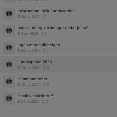
Information inför Lundaspelen
28 dec 2025
1
Julavslutning + träningar under jullov!
8 dec 2025
0
Ingen match till helgen
24 nov 2025
1
Lundaspelen 2026
14 nov 2025
0
Hemmamatcher!
10 nov 2025
0
Höstlovsaktiviteter!
24 okt 2025
0