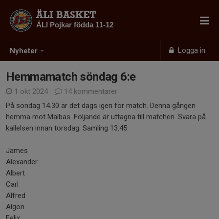
ÄLI BASKET
ÄLI Pojkar födda 11-12
Logga in
Nyheter
Hemmamatch söndag 6:e
1 okt 2024
14 kommentarer
På söndag 14.30 är det dags igen för match. Denna gången
hemma mot Malbas. Följande är uttagna till matchen. Svara på
kallelsen innan torsdag. Samling 13:45
James
Alexander
Albert
Carl
Alfred
Algon
Felix