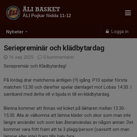
ÄLI BASKET
ÄLI Pojkar födda 11-12
Logga in
Nyheter
Seriepreminär och klädbytardag
16 sep 2025
0 kommentarer
Seriepremiär och Klädbytardag!
På lördag drar matcherna äntligen (!!) igång. P10 spelar första
matchen 12.30 och därefter spelar damlaget mot Lobas 14.30. I
samband med detta vill vi bjuda in till en klädbytardag.
Blerina kommer att finnas vid köket på läktaren mellan 13.30-
15.30. Alla är välkomna att lämna kläder och skor som man inte
längre använder och som kan återanvändas av någon annan. Det
kommer vara fritt fram att ta 3 plagg/person (oavsett om man
lämnar eller inte) fram tills halv fyra.