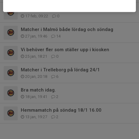
Domarträff. Vill du börja döma?
17 feb, 09:22
0
Matcher i Malmö både lördag och söndag
27 jan, 19:46
14
Vi behöver fler som ställer upp i kiosken
25 jan, 18:21
0
Matcher i Trelleborg på lördag 24/1
20 jan, 20:18
6
Bra match idag.
18 jan, 19:41
2
Hemmamatch på söndag 18/1 16.00
13 jan, 19:27
2