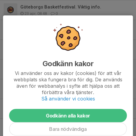
Göteborgs Basketfestival. Viktig info.
23 apr, 08:48
0
Hemmamatch sönda 29/3 12.30
22 mar, 19:47
4
Bortamatcher lördag 21/3.
17 mar, 19:25
5
Godkänn kakor
Match i Lomma på lördag 14/3.
Vi använder oss av kakor (cookies) för att vår
10 mar, 19:36
1
webbplats ska fungera bra för dig. De används
även för webbanalys i syfte att hjälpa oss att
Göteborgsfestivalen, betalning.
förbättra våra tjänster.
9 mar, 15:17
1
Så använder vi cookies
Regionsmatcher på lördag 7/3
2 mar, 09:01
14
Godkänn alla kakor
Kiosk och sekretariat till helgen. OBS, läs hela nyheten
Bara nödvändiga
25 feb, 08:16
13