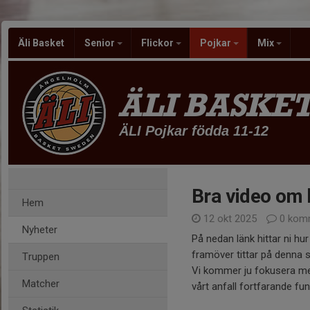
Äli Basket
Senior
Flickor
Pojkar
Mix
ÄLI BASKE
ÄLI Pojkar födda 11-12
Bra video om h
Hem
12 okt 2025
0 kom
Nyheter
På nedan länk hittar ni hur 
framöver tittar på denna s
Truppen
Vi kommer ju fokusera mer
Matcher
vårt anfall fortfarande fu