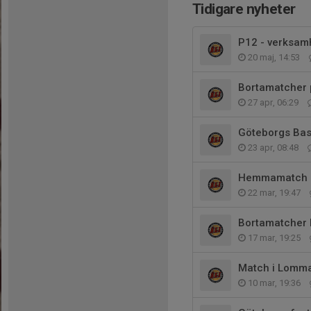
Tidigare nyheter
P12 - verksam
20 maj, 14:53
Bortamatcher 
27 apr, 06:29
Göteborgs Baske
23 apr, 08:48
Hemmamatch s
22 mar, 19:47
Bortamatcher 
17 mar, 19:25
Match i Lomma
10 mar, 19:36