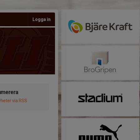
Logga in
umerera
heter via RSS