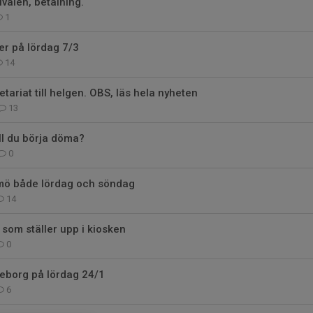
valen, betalning.
1
r på lördag 7/3
14
tariat till helgen. OBS, läs hela nyheten
13
ll du börja döma?
0
mö både lördag och söndag
14
 som ställer upp i kiosken
0
leborg på lördag 24/1
6