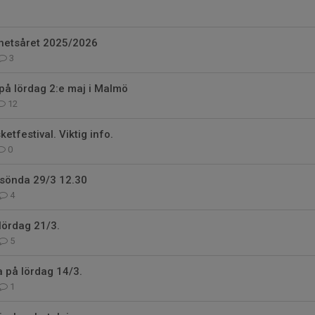
hetsåret 2025/2026
3
på lördag 2:e maj i Malmö
12
tfestival. Viktig info.
0
önda 29/3 12.30
4
lördag 21/3.
5
 på lördag 14/3.
1