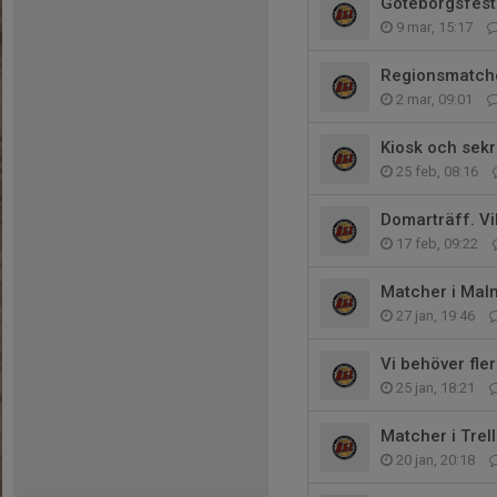
Göteborgsfesti
9 mar, 15:17
Regionsmatche
2 mar, 09:01
Kiosk och sekre
25 feb, 08:16
Domarträff. Vi
17 feb, 09:22
Matcher i Mal
27 jan, 19:46
Vi behöver fler
25 jan, 18:21
Matcher i Trel
20 jan, 20:18