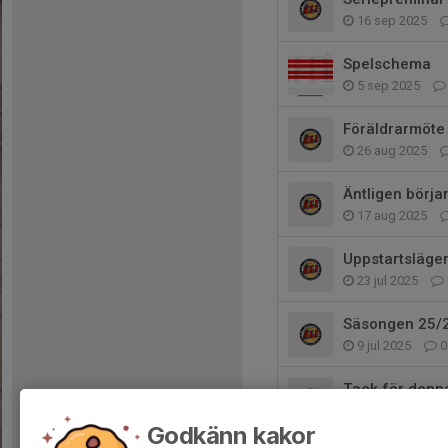
16 sep 2025
Spelschema
5 sep 2025
Föräldrarmöte &
26 aug 2025
Äntligen börja
17 aug 2025
Uppstartsläger
23 jul 2025
Säsongen 25/2
9 jul 2025
0
Tack för denn
27 maj 2025
Godkänn kakor