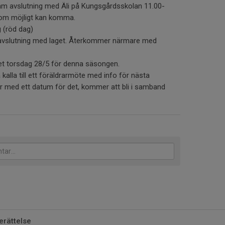
m avslutning med Äli på Kungsgårdsskolan 11.00-
som möjligt kan komma.
g (röd dag)
 avslutning med laget. Återkommer närmare med
et torsdag 28/5 för denna säsongen.
alla till ett föräldrarmöte med info för nästa
 med ett datum för det, kommer att bli i samband
rättelse