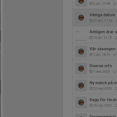
2 jun, 17:08
Viktiga datum
27 apr, 17:56
Äntligen drar 
13 jan, 21:13
Vår säsongen 
1 jan, 18:16
Diverse info
1 dec 2025
Ny match på 
23 sep 2025
Dags för förs
16 sep 2025
Seriepreminär