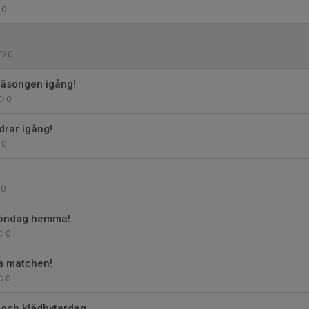
0
0
säsongen igång!
0
drar igång!
0
0
söndag hemma!
0
ta matchen!
0
 och klädbytardag