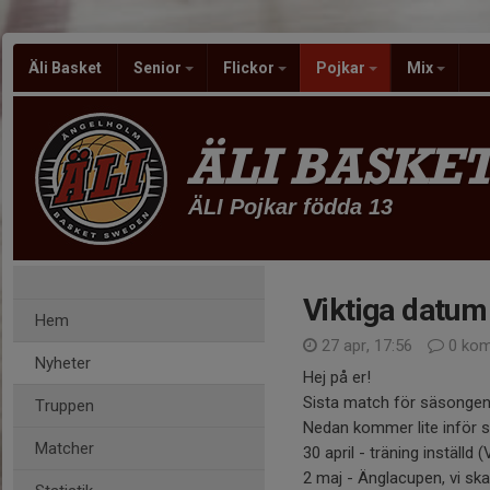
Äli Basket
Senior
Flickor
Pojkar
Mix
ÄLI BASKE
ÄLI Pojkar födda 13
Viktiga datum
Hem
27 apr, 17:56
0 kom
Nyheter
Hej på er!
Sista match för säsongen 
Truppen
Nedan kommer lite inför si
Matcher
30 april - träning inställd 
2 maj - Änglacupen, vi ska 