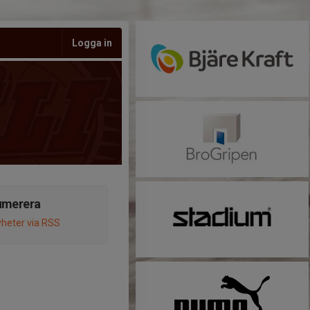
Logga in
umerera
heter via RSS