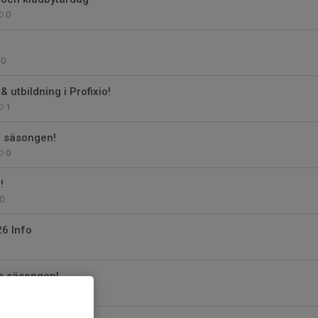
0
0
 utbildning i Profixio!
1
r säsongen!
0
!
0
6 Info
a säsongen!
2