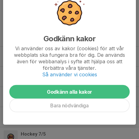
Frida Wadenius
22 nov 2025
Martin har ont i halsen så han får tyvärr hoppa idag:)
Godkänn kakor
Tidigare nyheter
Vi använder oss av kakor (cookies) för att vår
Uppstartsläger och säsongsstart
webbplats ska fungera bra för dig. De används
21 jul, 16:57
0
även för webbanalys i syfte att hjälpa oss att
förbättra våra tjänster.
Träningstider 26/27
Så använder vi cookies
21 jun, 16:56
0
Godkänn alla kakor
P14 - verksamhetsåret 2025/2026
25 maj, 20:34
2
Bara nödvändiga
Sommarfest och lagavslutning
5 maj, 14:58
0
Hockey 7/5