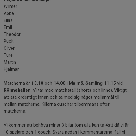
Wilmer
Abbe
Elias
Emil
Theodor
Puck
Oliver
Ture
Martin
Hjalmar
Matcherna är
13.10
och
14.00
i
Malmö
.
Samling 11.15
vid
Rönnehallen
. Vi tar med matchställ (shorts och linne). Viktigt
att äta ordentligt innan och ta med sig något mellanmål till
mellan matcherna. Killarna duschar tillsammans efter
matcherna.
Vi kommer att behöva minst 3 bilar (om alla kan ta 4st) då vi är
10 spelare och 1 coach. Svara nedan i kommentarerna ifall ni