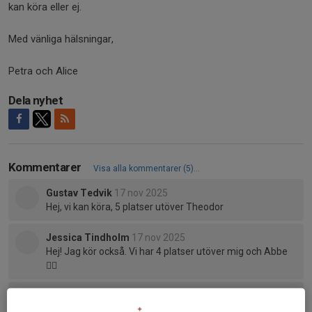
kan köra eller ej.
Med vänliga hälsningar,
Petra och Alice
Dela nyhet
Kommentarer
Visa alla kommentarer (5)...
Gustav Tedvik
17 nov 2025
Hej, vi kan köra, 5 platser utöver Theodor
Jessica Tindholm
17 nov 2025
Hej! Jag kör också. Vi har 4 platser utöver mig och Abbe
👍🏼
Petra Sellin
17 nov 2025
Perfekt! Då har vi bilar så det räcker. Tack :)