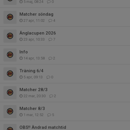
5 maj, 08:24
0
Matcher söndag
27 apr, 11:02
4
Änglacupen 2026
23 apr, 10:33
7
Info
14 apr, 13:58
2
Träning 6/4
5 apr, 09:13
0
Matcher 28/3
22 mar, 20:30
2
Matcher 8/3
1 mar, 12:52
5
OBS!! Ändrad matchtid