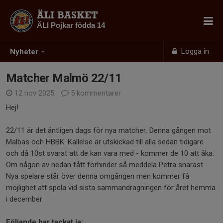
ÄLI BASKET
ÄLI Pojkar födda 14
Logga in
Nyheter
Matcher Malmö 22/11
12 nov 2025
5 kommentarer
Hej!
22/11 är det äntligen dags för nya matcher. Denna gången mot
Malbas och HBBK. Kallelse är utskickad till alla sedan tidigare
och då 10st svarat att de kan vara med - kommer de 10 att åka.
Om någon av nedan fått förhinder så meddela Petra snarast.
Nya spelare står över denna omgången men kommer få
möjlighet att spela vid sista sammandragningen för året hemma
i december.
Följande har tackat ja: