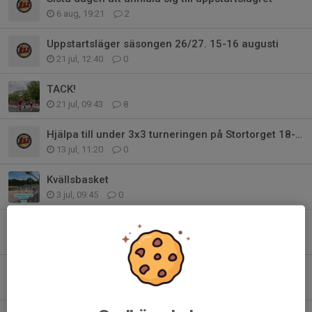
6 aug, 19:21
2
Uppstartsläger säsongen 26/27. 15-16 augusti
21 jul, 12:40
0
TACK!
21 jul, 09:43
8
Hjälpa till under 3x3 turneringen på Stortorget 18-19 juli
13 jul, 11:20
0
Kvällsbasket
3 jul, 09:45
0
Kvällsbasket
25 jun, 20:35
0
Open-gym och sommarträningar
19 jun, 12:23
0