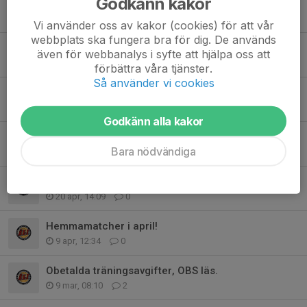
Godkänn kakor
3x3 turnering 18-19 juli!
17 jun, 16:40
0
Vi använder oss av kakor (cookies) för att vår
webbplats ska fungera bra för dig. De används
Landslagsspelare hälsar på imorgon i Rönnehallen
även för webbanalys i syfte att hjälpa oss att
31 maj, 16:41
0
förbättra våra tjänster.
Så använder vi cookies
INSTÄLLT! Spelarråd 24 maj
13 maj, 09:21
1
Godkänn alla kakor
Enkät för tjejer 11-16 år
Bara nödvändiga
6 maj, 16:33
0
Sommarfest 10 maj
20 apr, 14:09
0
Hemmamatcher i april!
9 apr, 12:34
0
Obetalda träningsavgifter, OBS läs.
9 mar, 08:10
2