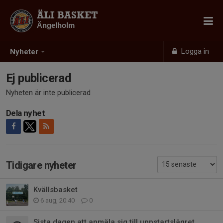
ÄLI BASKET
Ängelholm
Logga in
Nyheter
Ej publicerad
Nyheten är inte publicerad
Dela nyhet
Tidigare nyheter
Kvällsbasket
6 aug, 20:40
0
Sista dagen att anmäla sig till uppstartslägret